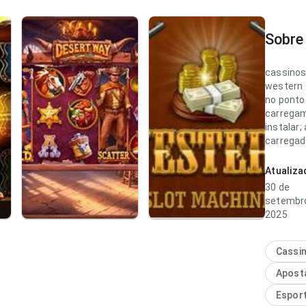
Sobre 
cassinos
western 
no ponto
carregam
instalar;
carregad
parece p
Atualiz
cassinos
30 de
fluida no
setembr
carrega
2025
menor; a
carregad
impressã
Cassi
genérico
Apost
Espor