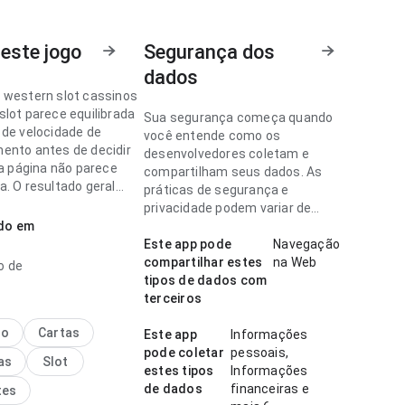
este jogo
Segurança dos
dados
 western slot cassinos
slot parece equilibrada
Sua segurança começa quando
 de velocidade de
você entende como os
ento antes de decidir
desenvolvedores coletam e
 a página não parece
compartilham seus dados. As
a. O resultado geral
práticas de segurança e
rático e maduro.
privacidade podem variar de
ado em
acordo com o uso, a região e a
 western slot parece
idade.
Este app pode
Navegação
 ponto de velocidade de
compartilhar estes
na Web
o de
mento em uma tela
tipos de dados com
 página não parece
terceiros
a. A página causa uma
o melhor que algo
no
Cartas
Este app
Informações
.
pode coletar
pessoais,
as
Slot
estes tipos
Informações
de dados
financeiras e
tes