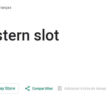
rianças
tern slot
lay Store
Compartilhar
Adicionar à lista de desej