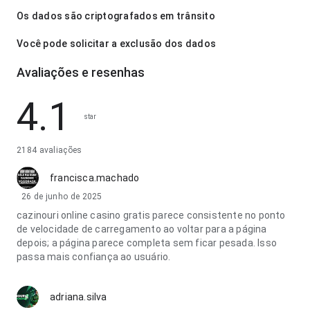
Os dados são criptografados em trânsito
Você pode solicitar a exclusão dos dados
Avaliações e resenhas
4.1
star
2184 avaliações
francisca.machado
26 de junho de 2025
cazinouri online casino gratis parece consistente no ponto
de velocidade de carregamento ao voltar para a página
depois; a página parece completa sem ficar pesada. Isso
passa mais confiança ao usuário.
adriana.silva