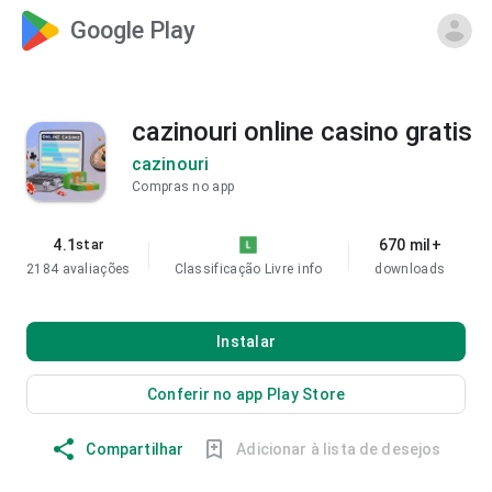
Google Play
cazinouri online casino gratis
cazinouri
Compras no app
4.1
670 mil+
star
2184 avaliações
Classificação Livre
info
downloads
Instalar
Conferir no app Play Store
Compartilhar
Adicionar à lista de desejos