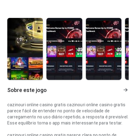
Sobre este jogo
cazinouri online casino gratis cazinouri online casino gratis
parece fácil de entender no ponto de velocidade de
carregamento no uso diário repetido; a resposta é previsível.
Esse equilíbrio torna o app mais interessante para testar.
cazinouri online casino gratis parece clara no ponto de