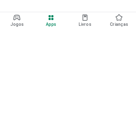
Jogos
Apps
Livros
Crianças
Google Play
Play Pass
Pontos do Play Points
Vales-presente
Resgatar
Política de reembolso