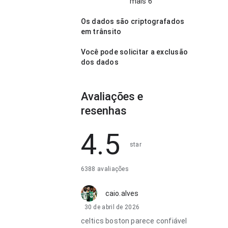
mais 6
Os dados são criptografados
em trânsito
Você pode solicitar a exclusão
dos dados
Avaliações e
resenhas
4.5
star
6388 avaliações
caio.alves
30 de abril de 2026
celtics boston parece confiável