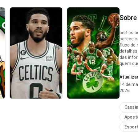
Sobre 
celtics 
parece c
fluxo de
detalhes;
das info
quem que
se vale i
Atualiz
celtics 
14 de ma
ponto de
2026
carregam
avaliaçõ
completa
Cassi
experiên
Apost
uso freq
Espor