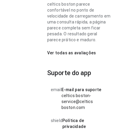
celtics boston parece
confortável no ponto de
velocidade de carregamento em
uma consulta rápida; a página
parece completa sem ficar
pesada. O resultado geral
parece prático e maduro.
Ver todas as avaliações
Suporte do app
email
E-mail para suporte
celtics boston-
service@celtics
boston.com
shield
Política de
privacidade