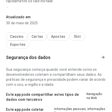
rapidamente se vale instalar.
cerro porteno x bolivar palpite vip deposito minimo parece
bem planejada no ponto de velocidade de carregamento
Atualizado em
com conexão mais lenta; a página parece completa sem
30 de maio de 2025
ficar pesada. O resultado geral parece prático e maduro.
Cassino
Cartas
Apostas
Slot
Esportes
Segurança dos dados
Sua segurança começa quando você entende como os
desenvolvedores coletam e compartilham seus dados. As
práticas de segurança e privacidade podem variar de acordo
com o uso, a região e a idade.
Navegação
Este app pode compartilhar estes tipos de
na Web
dados com terceiros
Informações pessoais, Informações
Este app pode coletar