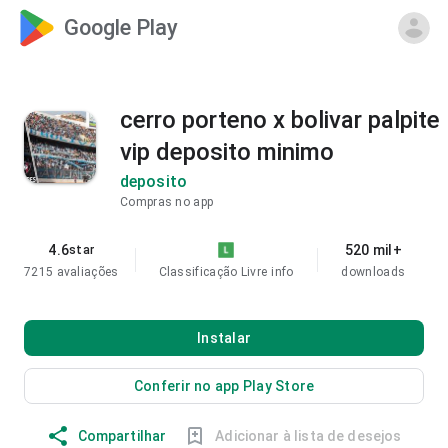
Google Play
cerro porteno x bolivar palpite
vip deposito minimo
deposito
Compras no app
4.6
520 mil+
star
7215 avaliações
Classificação Livre
info
downloads
Instalar
Conferir no app Play Store
Compartilhar
Adicionar à lista de desejos