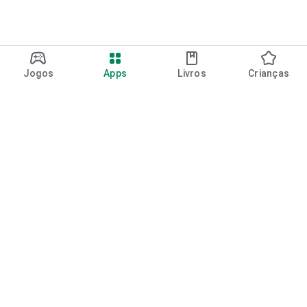
Jogos
Apps
Livros
Crianças
Google Play
Play Pass
Pontos do Play Points
Vales-presente
Resgatar
Política de reembolso