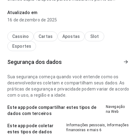
velocidade de carregamento em uma consulta rápida; a
página parece completa sem ficar pesada. A página deixa
Atualizado em
uma impressão limpa e segura.
16 de dezembro de 2025
Cassino
Cartas
Apostas
Slot
Esportes
Segurança dos dados
Sua segurança começa quando você entende como os
desenvolvedores coletam e compartilham seus dados. As
práticas de segurança e privacidade podem variar de acordo
com o uso, a região e a idade.
Navegação
Este app pode compartilhar estes tipos de
na Web
dados com terceiros
Informações pessoais, Informações
Este app pode coletar
financeiras e mais 6
estes tipos de dados