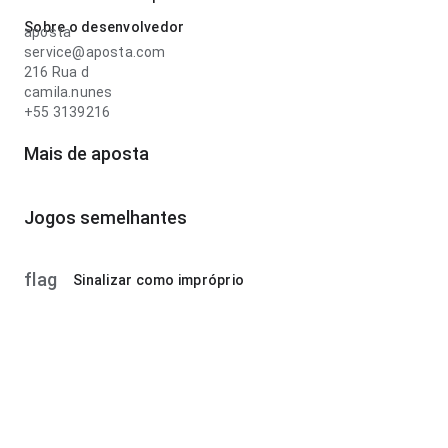
Sobre o desenvolvedor
aposta
service@aposta.com
216 Rua d
camila.nunes
+55 3139216
Mais de aposta
Jogos semelhantes
flag
Sinalizar como impróprio