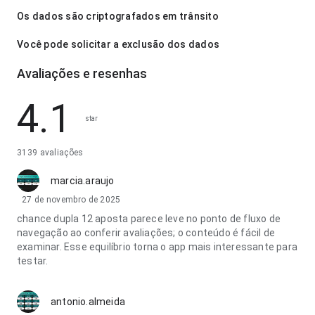
Os dados são criptografados em trânsito
Você pode solicitar a exclusão dos dados
Avaliações e resenhas
4.1
star
3139 avaliações
marcia.araujo
27 de novembro de 2025
chance dupla 12 aposta parece leve no ponto de fluxo de
navegação ao conferir avaliações; o conteúdo é fácil de
examinar. Esse equilíbrio torna o app mais interessante para
testar.
antonio.almeida