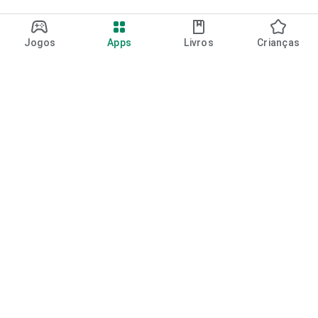
Jogos
Apps
Livros
Crianças
Google Play
Play Pass
Pontos do Play Points
Vales-presente
Resgatar
Política de reembolso
Crianças e família