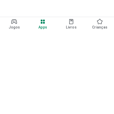
Jogos
Apps
Livros
Crianças
Google Play
Play Pass
Pontos do Play Points
Vales-presente
Resgatar
Política de reembolso