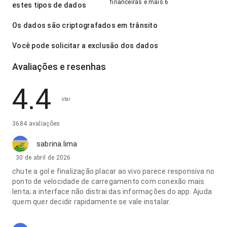
financeiras e mais 6
estes tipos de dados
Os dados são criptografados em trânsito
Você pode solicitar a exclusão dos dados
Avaliações e resenhas
4.4
star
3684 avaliações
sabrina.lima
30 de abril de 2026
chute a gol e finalização placar ao vivo parece responsiva no
ponto de velocidade de carregamento com conexão mais
lenta; a interface não distrai das informações do app. Ajuda
quem quer decidir rapidamente se vale instalar.