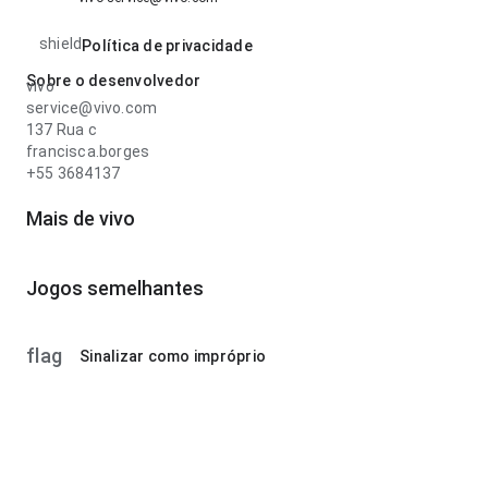
shield
Política de privacidade
Sobre o desenvolvedor
vivo
service@vivo.com
137 Rua c
francisca.borges
+55 3684137
Mais de vivo
Jogos semelhantes
flag
Sinalizar como impróprio