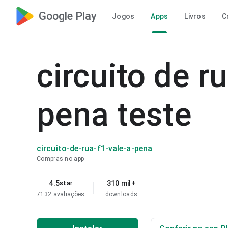
Google Play
Jogos
Apps
Livros
C
circuito de ru
pena teste
circuito-de-rua-f1-vale-a-pena
Compras no app
4.5
310 mil+
star
7132 avaliações
downloads