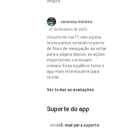
segura.
vanessa.moreira
27 de fevereiro de 2025
circuito de rua f1 vale a pena
teste parece estável no ponto
de fluxo de navegação ao voltar
para a página depois; as ações
importantes continuam
visíveis. Esse equilíbrio torna o
app mais interessante para
testar.
Ver todas as avaliações
Suporte do app
email
E-mail para suporte