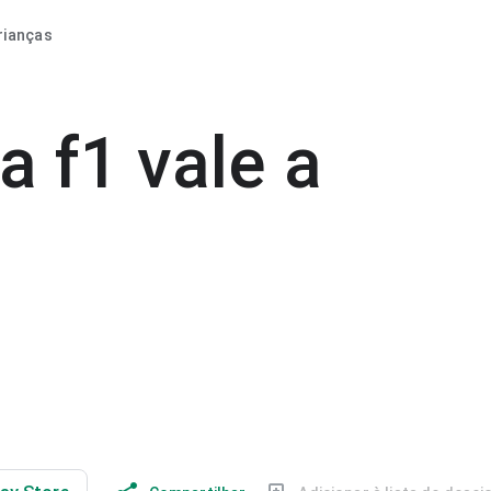
rianças
a f1 vale a