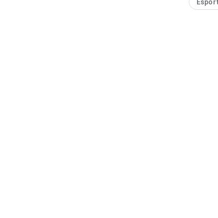
Espor