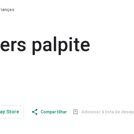
rianças
kers palpite
lay Store
Compartilhar
Adicionar à lista de desej