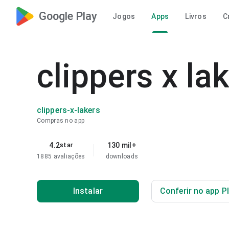
Google Play
Jogos
Apps
Livros
C
clippers x la
clippers-x-lakers
Compras no app
4.2
130 mil+
star
1885 avaliações
downloads
Instalar
Conferir no app P