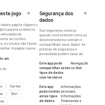
este jogo
Segurança dos
dados
x lakers palpite clippers x
lpite parece estável no
Sua segurança começa
 velocidade de
quando você entende como os
ento ao conferir
desenvolvedores coletam e
s; os rótulos são fáceis
compartilham seus dados. As
anhar. A página causa
práticas de segurança e
essão melhor que algo
privacidade podem variar de
.
ado em
acordo com o uso, a região e a
idade.
Este app pode
Navegação
x lakers palpite parece
compartilhar estes
na Web
o de
o ponto de velocidade de
tipos de dados
ento ao navegar por
com terceiros
ções; o conteúdo é fácil
nar. Esse cuidado nos
no
Cartas
Este app
Informações
 faz diferença.
pode coletar
pessoais,
as
Slot
estes tipos
Informações
de dados
financeiras e
tes