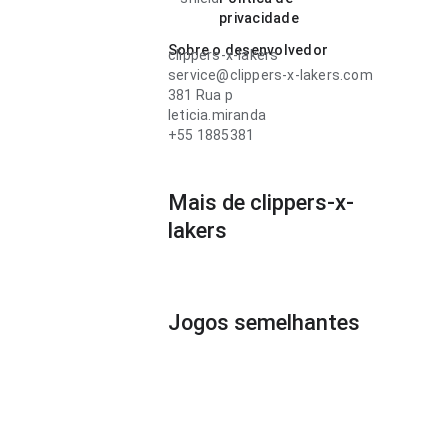
privacidade
Sobre o desenvolvedor
clippers-x-lakers
service@clippers-x-lakers.com
381 Rua p
leticia.miranda
+55 1885381
Mais de clippers-x-
lakers
Jogos semelhantes