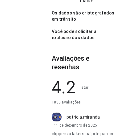
mais 6
Os dados são criptografados
em trânsito
Você pode solicitar a
exclusão dos dados
Avaliações e
resenhas
4.2
star
1885 avaliações
patricia.miranda
11 de dezembro de 2025
clippers x lakers palpite parece