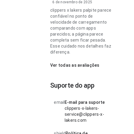
6 de novembro de 2025
clippers x lakers palpite parece
confiável no ponto de
velocidade de carregamento
comparando com apps
parecidos; a página parece
completa sem ficar pesada.
Esse cuidado nos detalhes faz
diferença.
Ver todas as avaliações
Suporte do app
email
E-mail para suporte
clippers-x-lakers-
service@clippers-x-
lakers.com
shield
Política de