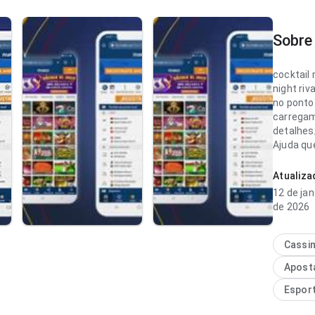
Sobre 
cocktail 
night riv
no ponto
carregam
detalhes;
Ajuda qu
rapidamen
Atualiz
cocktail 
12 de jan
confortá
de 2026
navegaç
apps par
fáceis d
Cassi
experiên
Apost
uso freq
Espor