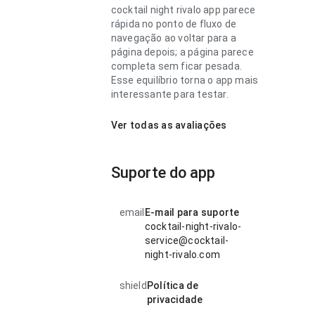
cocktail night rivalo app parece
rápida no ponto de fluxo de
navegação ao voltar para a
página depois; a página parece
completa sem ficar pesada.
Esse equilíbrio torna o app mais
interessante para testar.
Ver todas as avaliações
Suporte do app
email
E-mail para suporte
cocktail-night-rivalo-
service@cocktail-
night-rivalo.com
shield
Política de
privacidade