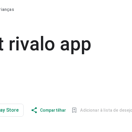
rianças
t rivalo app
lay Store
Compartilhar
Adicionar à lista de desej