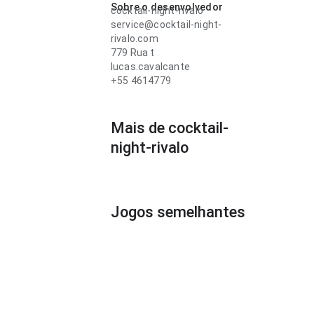
Sobre o desenvolvedor
cocktail-night-rivalo
service@cocktail-night-
rivalo.com
779 Rua t
lucas.cavalcante
+55 4614779
Mais de cocktail-
night-rivalo
Jogos semelhantes