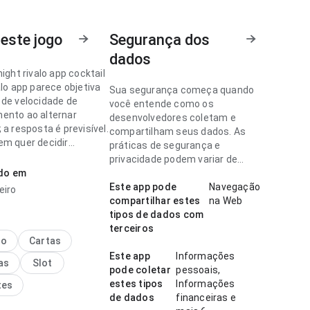
este jogo
Segurança dos
dados
night rivalo app cocktail
alo app parece objetiva
Sua segurança começa quando
 de velocidade de
você entende como os
ento ao alternar
desenvolvedores coletam e
 a resposta é previsível.
compartilham seus dados. As
em quer decidir
práticas de segurança e
te se vale instalar.
privacidade podem variar de
ado em
acordo com o uso, a região e a
night rivalo app parece
idade.
Este app pode
Navegação
eiro
vel no ponto de fluxo de
compartilhar estes
na Web
ão comparando com
tipos de dados com
ecidos; os rótulos são
terceiros
e acompanhar. A
no
Cartas
cia combina bem com
Este app
Informações
as
Slot
uente.
pode coletar
pessoais,
estes tipos
Informações
tes
de dados
financeiras e