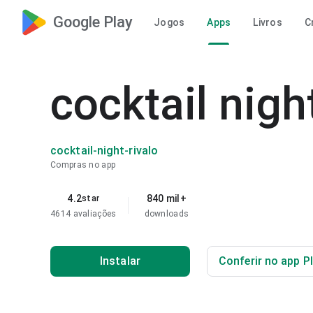
Google Play
Jogos
Apps
Livros
C
cocktail nigh
cocktail-night-rivalo
Compras no app
4.2
840 mil+
star
4614 avaliações
downloads
Instalar
Conferir no app P