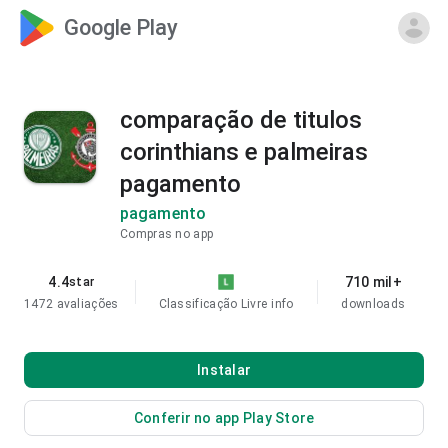
Google Play
comparação de titulos
corinthians e palmeiras
pagamento
pagamento
Compras no app
4.4
710 mil+
star
1472 avaliações
Classificação Livre
info
downloads
Instalar
Conferir no app Play Store