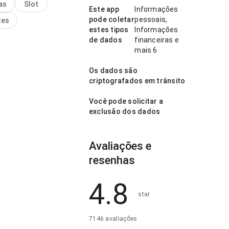
as
Slot
 examinar. Esse cuidado
Este app
Informações
lhes faz diferença.
pode coletar
pessoais,
tes
estes tipos
Informações
de dados
financeiras e
mais 6
Os dados são
criptografados em trânsito
Você pode solicitar a
exclusão dos dados
Avaliações e
resenhas
4.8
star
7146 avaliações