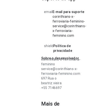
email
E-mail para suporte
corinthians-x-
ferroviaria-feminino-
service@corinthians-
x-ferroviaria-
feminino.com
shield
Política de
privacidade
Sobre o desenvolvedor
corinthians-x-ferroviaria-
feminino
service@corinthians-x-
ferroviaria-feminino.com
697 Rua o
beatriz.vieira
+55 7146697
Mais de