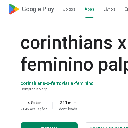
Google Play
Jogos
Apps
Livros
C
corinthians x
feminino pal
corinthians-x-ferroviaria-feminino
Compras no app
4.8
320 mil+
star
7146 avaliações
downloads