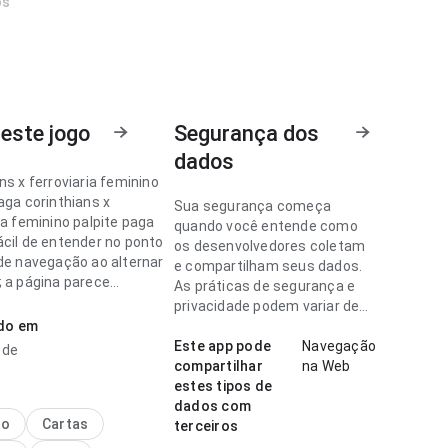
os
este jogo
Segurança dos
dados
ns x ferroviaria feminino
aga corinthians x
Sua segurança começa
ia feminino palpite paga
quando você entende como
ácil de entender no ponto
os desenvolvedores coletam
 de navegação ao alternar
e compartilham seus dados.
; a página parece
As práticas de segurança e
 sem ficar pesada. Esse
privacidade podem variar de
nos detalhes faz
ado em
acordo com o uso, a região e a
a.
idade.
Este app pode
Navegação
l de
compartilhar
na Web
ns x ferroviaria feminino
estes tipos de
paga parece prática no
dados com
 fluxo de navegação lendo
no
Cartas
terceiros
es longas; o conteúdo é