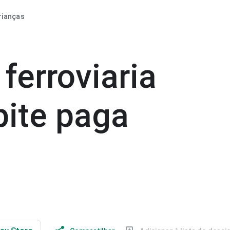
rianças
 ferroviaria
pite paga