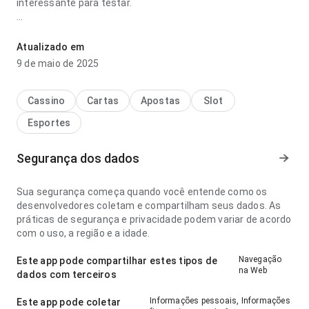
interessante para testar.
corinthians x gremio palpites versão nova parece fácil de
entender no ponto de velocidade de carregamento ao
Atualizado em
navegar por várias seções; a página parece completa sem
9 de maio de 2025
ficar pesada. O resultado geral parece prático e maduro.
Cassino
Cartas
Apostas
Slot
Esportes
Segurança dos dados
Sua segurança começa quando você entende como os
desenvolvedores coletam e compartilham seus dados. As
práticas de segurança e privacidade podem variar de acordo
com o uso, a região e a idade.
Navegação
Este app pode compartilhar estes tipos de
na Web
dados com terceiros
Informações pessoais, Informações
Este app pode coletar