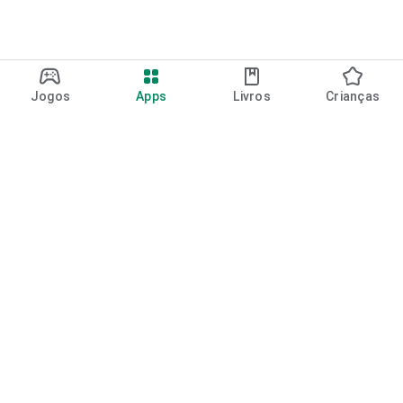
Jogos
Apps
Livros
Crianças
Google Play
Play Pass
Pontos do Play Points
Vales-presente
Resgatar
Política de reembolso