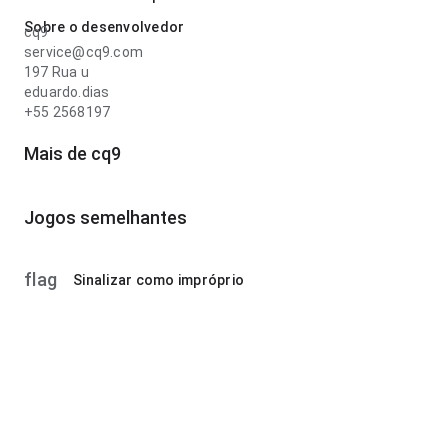
Sobre o desenvolvedor
cq9
service@cq9.com
197 Rua u
eduardo.dias
+55 2568197
Mais de cq9
Jogos semelhantes
flag
Sinalizar como impróprio