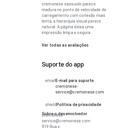
cremonese sassuolo parece
madura no ponto de velocidade de
carregamento com conexão mais
lenta; a hierarquia visual parece
natural. A página deixa uma
impressão limpa e segura.
Ver todas as avaliações
Suporte do app
email
E-mail para suporte
cremonese-
service@cremonese.com
shield
Política de privacidade
Sobre o desenvolvedor
cremonese
service@cremonese.com
919 Rua x