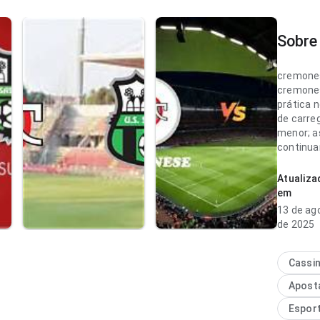
Sobre 
cremone
cremone
prática 
de carre
menor; a
continuam
causa u
que algo 
Atualiza
em
cremone
13 de ag
responsi
de 2025
velocida
com cone
ações im
Cassi
visíveis.
Apost
bem com 
Espor