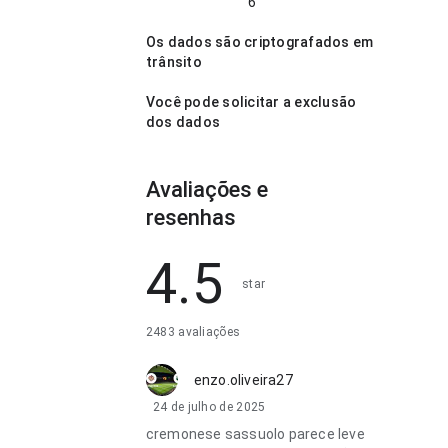
6
Os dados são criptografados em
trânsito
Você pode solicitar a exclusão
dos dados
Avaliações e
resenhas
4.5
star
2483 avaliações
enzo.oliveira27
24 de julho de 2025
cremonese sassuolo parece leve