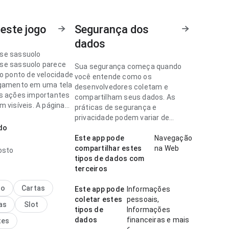
este jogo
Segurança dos
dados
se sassuolo
se sassuolo parece
Sua segurança começa quando
no ponto de velocidade
você entende como os
gamento em uma tela
desenvolvedores coletam e
s ações importantes
compartilham seus dados. As
 visíveis. A página
práticas de segurança e
ma impressão melhor
privacidade podem variar de
genérico.
do
acordo com o uso, a região e a
idade.
Este app pode
Navegação
se sassuolo parece
compartilhar estes
na Web
osto
va no ponto de
tipos de dados com
de de carregamento
terceiros
xão mais lenta; as
portantes continuam
no
Cartas
Este app pode
Informações
 A experiência combina
coletar estes
pessoais,
as
Slot
uso frequente.
tipos de
Informações
dados
financeiras e mais
tes