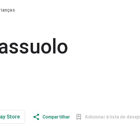
rianças
assuolo
lay Store
Compartilhar
Adicionar à lista de desej