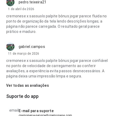
pedro.teixeira21
1 de abril de 2026
cremonese x sassuolo palpite bônus jogar parece fluida no
ponto de organização da tela lendo descrições longas; a
página não parece carregada. O resultado geral parece
prático e maduro.
gabriel.campos
11 de março de 2026
cremonese x sassuolo palpite bônus jogar parece confiável
no ponto de velocidade de carregamento ao conferir
avaliações; a experiência evita passos desnecessários. A
página deixa uma impressão limpa e segura.
Ver todas as avaliações
Suporte do app
email
E-mail para suporte
cremonese-service@cremonese.com