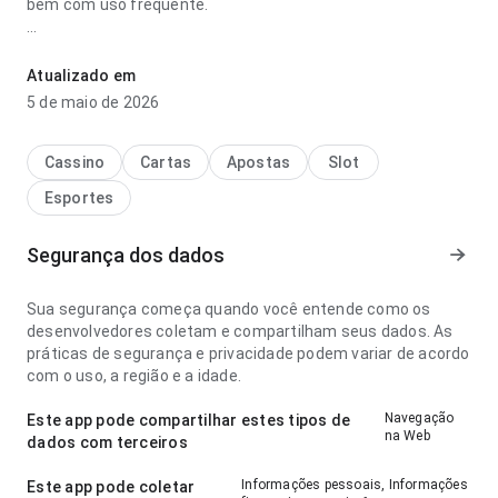
bem com uso frequente.
cremonese x sassuolo palpite bônus jogar parece madura
no ponto de velocidade de carregamento ao navegar por
Atualizado em
várias seções; a página parece completa sem ficar pesada.
5 de maio de 2026
Esse equilíbrio torna o app mais interessante para testar.
Cassino
Cartas
Apostas
Slot
Esportes
Segurança dos dados
Sua segurança começa quando você entende como os
desenvolvedores coletam e compartilham seus dados. As
práticas de segurança e privacidade podem variar de acordo
com o uso, a região e a idade.
Navegação
Este app pode compartilhar estes tipos de
na Web
dados com terceiros
Informações pessoais, Informações
Este app pode coletar