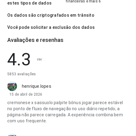
financeiras e mais 6
estes tipos de dados
Os dados são criptografados em trânsito
Você pode solicitar a exclusão dos dados
Avaliações e resenhas
4.3
star
5853 avaliações
henrique.lopes
15 de abril de 2026
cremonese x sassuolo palpite bônus jogar parece estável
no ponto de fluxo de navegação no uso diário repetido; a
página não parece carregada. A experiência combina bem
com uso frequente.