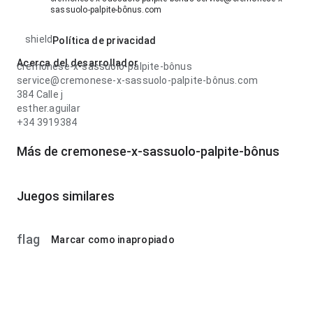
sassuolo-palpite-bônus.com
shield
Política de privacidad
Acerca del desarrollador
cremonese-x-sassuolo-palpite-bônus
service@cremonese-x-sassuolo-palpite-bônus.com
384 Calle j
esther.aguilar
+34 3919384
Más de cremonese-x-sassuolo-palpite-bônus
Juegos similares
flag
Marcar como inapropiado