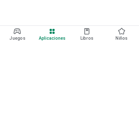
Juegos
Aplicaciones
Libros
Niños
Google Play
Play Pass
Play Points
Tarjetas de regalo
Canjear
Política de reembolso