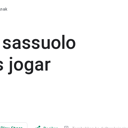
Anak
 sassuolo
s jogar