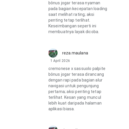
bônus jogar terasa nyaman
pada bagian kecepatan loading
saat melihat rating; aksi
penting tetap terlihat.
Keseimbangan seperti ini
membuatnya layak dicoba.
reza.maulana
1 April 2026
cremonese x sassuolo palpite
bônus jogar terasa dirancang
dengan rapi pada bagian alur
navigasi untuk pengunjung
pertama; aksi penting tetap
terlihat. Kesan yang muncul
lebih kuat daripada halaman
aplikasi biasa.