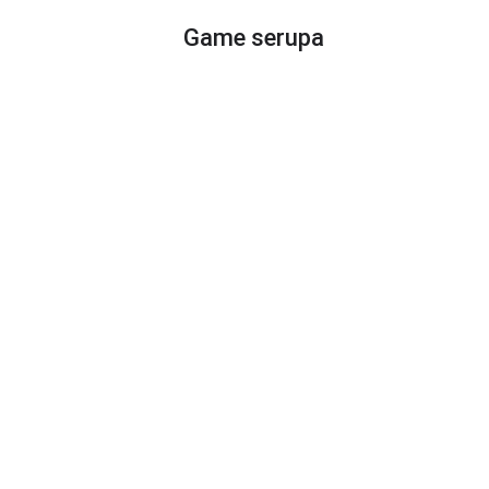
Game serupa