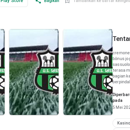
i Play Store
Bagikan
Tambahkan ke daftar keingin
Tenta
cremones
bônus jo
sassuolo
terasa m
bagian k
berpindah
terasa p
cocok un
Diperbar
pada
cremones
5 Mei 20
bônus jo
pada bagi
dicek ce
Kasin
langkah b