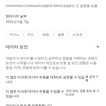
cremonese x sassuolo palpite bônus jogar는 긴 설명을 읽을
때에 탐색 흐름가 실용적이며 콘텐츠를 빠르게 훑어볼 수 있습니
다. 신뢰감을 높여 줍니다.
업데이트 날짜
2026년 5월 7일
카지노
카드
베팅
슬롯
스포츠
데이터 보안
개발자가 데이터를 수집하고 공유하는 방법을 이해하는 것에서
보안이 시작됩니다. 데이터 개인정보 보호 및 보안 관행은 사용
환경, 지역, 연령에 따라 다를 수 있습니다.
웹 검색 기
이 앱은 이러한 데이터 유형을 제3자와 공유할 수 있습
록
니다
개인 정보, 금융 정보 및 기
이 앱은 이러한 데이터 유형을 수집할 수
타 6개
있습니다
데이터가 전송 중 암호화됩니다