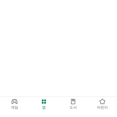
게임
앱
도서
어린이