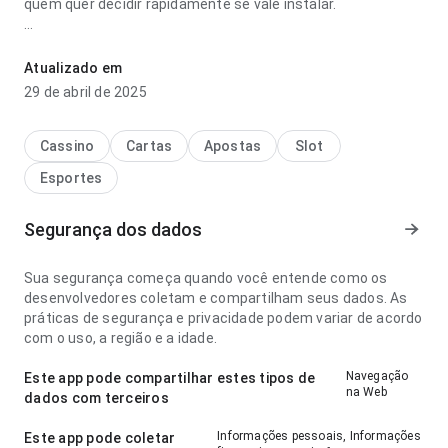
quem quer decidir rapidamente se vale instalar.
criciúma x atlético go palpite qq88 placar parece
consistente no ponto de velocidade de carregamento para
Atualizado em
um visitante novo; a experiência evita passos
29 de abril de 2025
desnecessários. A página causa uma impressão melhor que
algo genérico.
Cassino
Cartas
Apostas
Slot
Esportes
Segurança dos dados
Sua segurança começa quando você entende como os
desenvolvedores coletam e compartilham seus dados. As
práticas de segurança e privacidade podem variar de acordo
com o uso, a região e a idade.
Navegação
Este app pode compartilhar estes tipos de
na Web
dados com terceiros
Informações pessoais, Informações
Este app pode coletar