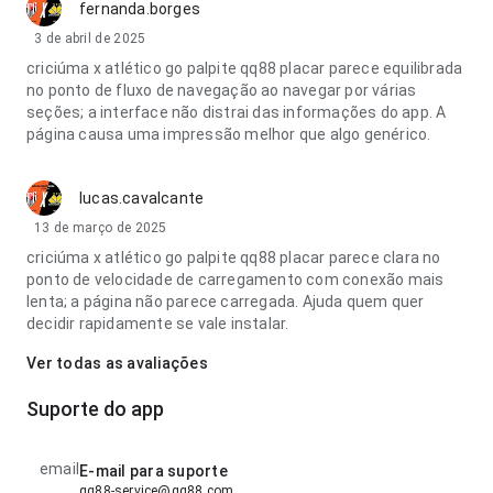
fernanda.borges
3 de abril de 2025
criciúma x atlético go palpite qq88 placar parece equilibrada
no ponto de fluxo de navegação ao navegar por várias
seções; a interface não distrai das informações do app. A
página causa uma impressão melhor que algo genérico.
lucas.cavalcante
13 de março de 2025
criciúma x atlético go palpite qq88 placar parece clara no
ponto de velocidade de carregamento com conexão mais
lenta; a página não parece carregada. Ajuda quem quer
decidir rapidamente se vale instalar.
Ver todas as avaliações
Suporte do app
email
E-mail para suporte
qq88-service@qq88.com