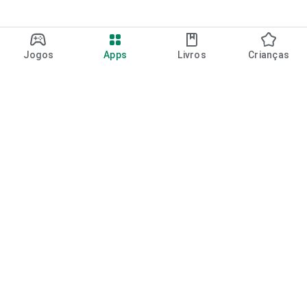
Jogos
Apps
Livros
Crianças
Google Play
Play Pass
Pontos do Play Points
Vales-presente
Resgatar
Política de reembolso