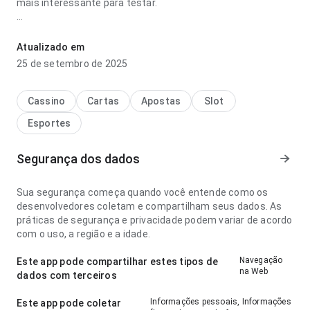
mais interessante para testar.
cssa de apostas saque rápido estratégia parece clara no
ponto de fluxo de navegação com conexão mais lenta; os
Atualizado em
rótulos são fáceis de acompanhar. Esse equilíbrio torna o
25 de setembro de 2025
app mais interessante para testar.
Cassino
Cartas
Apostas
Slot
Esportes
Segurança dos dados
Sua segurança começa quando você entende como os
desenvolvedores coletam e compartilham seus dados. As
práticas de segurança e privacidade podem variar de acordo
com o uso, a região e a idade.
Navegação
Este app pode compartilhar estes tipos de
na Web
dados com terceiros
Informações pessoais, Informações
Este app pode coletar