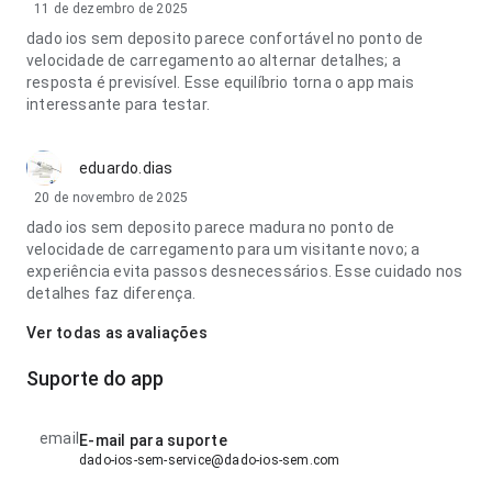
11 de dezembro de 2025
dado ios sem deposito parece confortável no ponto de
velocidade de carregamento ao alternar detalhes; a
resposta é previsível. Esse equilíbrio torna o app mais
interessante para testar.
eduardo.dias
20 de novembro de 2025
dado ios sem deposito parece madura no ponto de
velocidade de carregamento para um visitante novo; a
experiência evita passos desnecessários. Esse cuidado nos
detalhes faz diferença.
Ver todas as avaliações
Suporte do app
email
E-mail para suporte
dado-ios-sem-service@dado-ios-sem.com