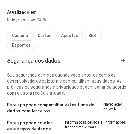
dado ios sem deposito parece objetiva no ponto de fluxo de
navegação ao alternar detalhes; a interface não distrai das
Atualizado em
informações do app. A experiência combina bem com uso
8 de janeiro de 2026
frequente.
Cassino
Cartas
Apostas
Slot
Esportes
Segurança dos dados
Sua segurança começa quando você entende como os
desenvolvedores coletam e compartilham seus dados. As
práticas de segurança e privacidade podem variar de acordo
com o uso, a região e a idade.
Navegação
Este app pode compartilhar estes tipos de
na Web
dados com terceiros
Informações pessoais, Informações
Este app pode coletar
financeiras e mais 6
estes tipos de dados