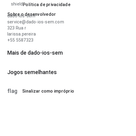
shield
Política de privacidade
Sobre o desenvolvedor
dado-ios-sem
service@dado-ios-sem.com
323 Rua r
larissa.pereira
+55 5587323
Mais de dado-ios-sem
Jogos semelhantes
flag
Sinalizar como impróprio