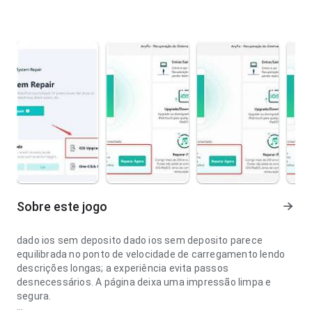
Sobre este jogo
dado ios sem deposito dado ios sem deposito parece
equilibrada no ponto de velocidade de carregamento lendo
descrições longas; a experiência evita passos
desnecessários. A página deixa uma impressão limpa e
segura.