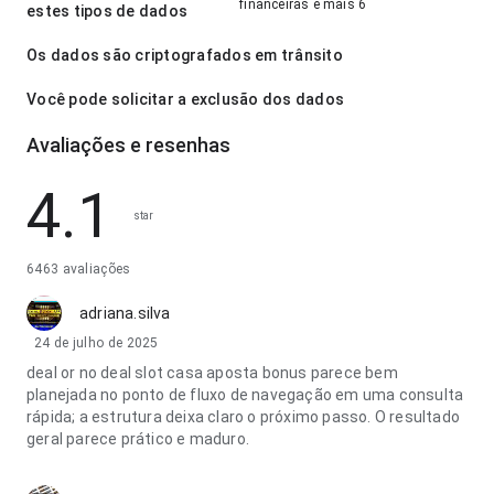
financeiras e mais 6
estes tipos de dados
Os dados são criptografados em trânsito
Você pode solicitar a exclusão dos dados
Avaliações e resenhas
4.1
star
6463 avaliações
adriana.silva
24 de julho de 2025
deal or no deal slot casa aposta bonus parece bem
planejada no ponto de fluxo de navegação em uma consulta
rápida; a estrutura deixa claro o próximo passo. O resultado
geral parece prático e maduro.