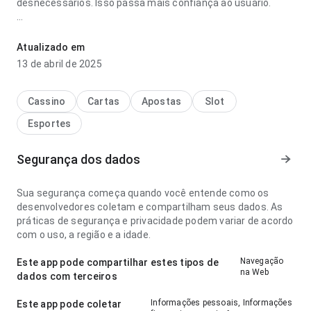
desnecessários. Isso passa mais confiança ao usuário.
denver nuggets x philadelphia 76ers palpite criar conta
parece prática no ponto de fluxo de navegação para um
Atualizado em
visitante novo; as ações importantes continuam visíveis.
13 de abril de 2025
Esse equilíbrio torna o app mais interessante para testar.
Cassino
Cartas
Apostas
Slot
Esportes
Segurança dos dados
Sua segurança começa quando você entende como os
desenvolvedores coletam e compartilham seus dados. As
práticas de segurança e privacidade podem variar de acordo
com o uso, a região e a idade.
Navegação
Este app pode compartilhar estes tipos de
na Web
dados com terceiros
Informações pessoais, Informações
Este app pode coletar