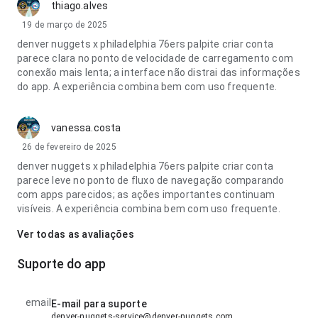
thiago.alves
19 de março de 2025
denver nuggets x philadelphia 76ers palpite criar conta
parece clara no ponto de velocidade de carregamento com
conexão mais lenta; a interface não distrai das informações
do app. A experiência combina bem com uso frequente.
vanessa.costa
26 de fevereiro de 2025
denver nuggets x philadelphia 76ers palpite criar conta
parece leve no ponto de fluxo de navegação comparando
com apps parecidos; as ações importantes continuam
visíveis. A experiência combina bem com uso frequente.
Ver todas as avaliações
Suporte do app
email
E-mail para suporte
denver-nuggets-service@denver-nuggets.com