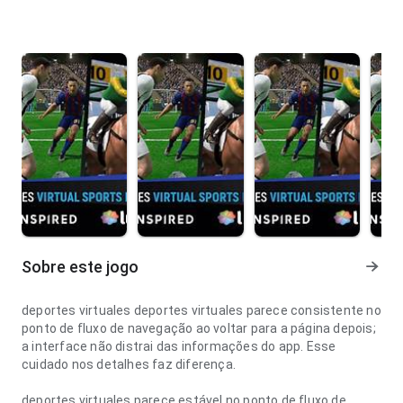
Sobre este jogo
deportes virtuales deportes virtuales parece consistente no
ponto de fluxo de navegação ao voltar para a página depois;
a interface não distrai das informações do app. Esse
cuidado nos detalhes faz diferença.
deportes virtuales parece estável no ponto de fluxo de