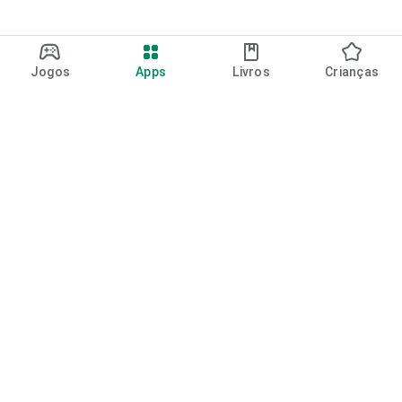
Jogos
Apps
Livros
Crianças
Google Play
Play Pass
Pontos do Play Points
Vales-presente
Resgatar
Política de reembolso