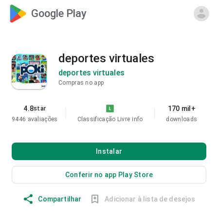
Google Play
deportes virtuales
deportes virtuales
Compras no app
4.8
170 mil+
star
9446 avaliações
Classificação Livre
info
downloads
Instalar
Conferir no app Play Store
Compartilhar
Adicionar à lista de desejos