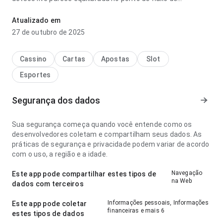
navegação lendo descrições longas; as ações importantes
continuam visíveis. A página causa uma impressão melhor
Atualizado em
que algo genérico.
27 de outubro de 2025
Cassino
Cartas
Apostas
Slot
Esportes
Segurança dos dados
Sua segurança começa quando você entende como os
desenvolvedores coletam e compartilham seus dados. As
práticas de segurança e privacidade podem variar de acordo
com o uso, a região e a idade.
Navegação
Este app pode compartilhar estes tipos de
na Web
dados com terceiros
Informações pessoais, Informações
Este app pode coletar
financeiras e mais 6
estes tipos de dados