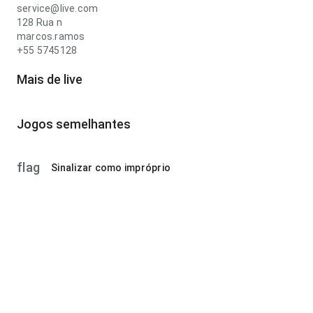
service@live.com
128 Rua n
marcos.ramos
+55 5745128
Mais de live
Jogos semelhantes
flag
Sinalizar como impróprio