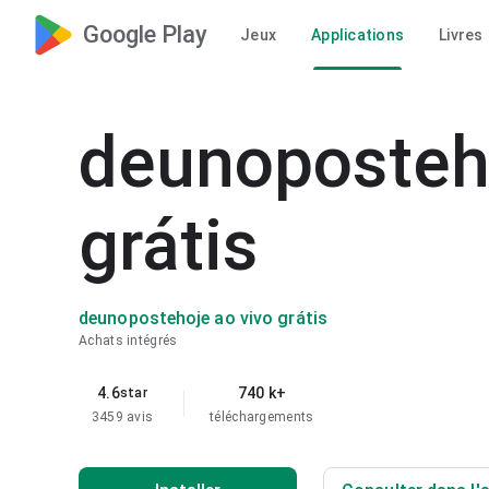
Google Play
Jeux
Applications
Livres
deunoposteho
grátis
deunopostehoje ao vivo grátis
Achats intégrés
4.6
740 k+
star
3459 avis
téléchargements