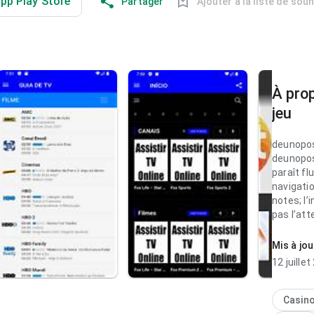
app Play Store
Partager
Ajouter à la liste de sou
À pro
jeu
deunopos
deunopos
paraît fl
navigati
notes; l’
pas l’att
donne en
Mis à jou
deunopos
12 juille
paraît fl
navigatio
vérificat
Casin
l’expérie