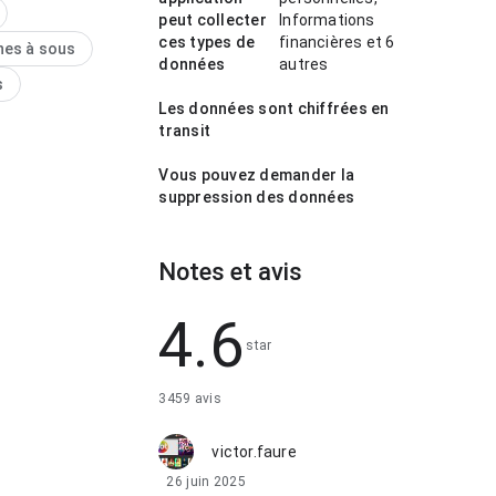
 Cet équilibre donne
peut collecter
Informations
ssayer.
ces types de
financières et 6
nes à sous
données
autres
s
Les données sont chiffrées en
transit
Vous pouvez demander la
suppression des données
Notes et avis
4.6
star
3459 avis
victor.faure
26 juin 2025