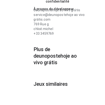
confidentialité
À propos du développeur
deunopostehoje ao vivo grátis
service@deunopostehoje ao vivo
grátis.com
769 Rue g
chloé.michel
+33 3459769
Plus de
deunopostehoje ao
vivo grátis
Jeux similaires