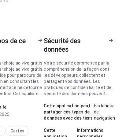
haits
pos de ce
Sécurité des
données
tehoje ao vivo grátis
Votre sécurité commence par la
tehoje ao vivo grátis
compréhension de la façon dont
uide pour parcours de
les développeurs collectent et
on en consultant les
partagent vos données. Les
interface ne détourne
pratiques de confidentialité et de
ention. Cet équilibre
sécurité des données peuvent
vie d’essayer.
varier selon l'utilisation, la région et
l'âge.
Cette application peut
Historique
r le
tehoje ao vivo grátis
partager ces types de
de
t 2025
uide pour parcours de
données avec des tiers
navigation
n lors d’une
ion rapide;
Cette
Informations
o
Cartes
nce évite les étapes
application
personnelles,