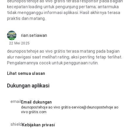
deunopostehoje ao vivo grátis terasa responsif pada bagian
kecepatan loading untuk pengunjung pertama; antarmuka
tidak mengganggu informasi aplikasi. Hasil akhirnya terasa
praktis dan matang.
rian.setiawan
22 Mei 2025
deunopostehoje ao vivo grátis terasa matang pada bagian
alur navigasi saat melihat rating; aksi penting tetap terlihat.
Pengalamannya cocok untuk penggunaan rutin.
Lihat semua ulasan
Dukungan aplikasi
email
Email dukungan
deunopostehoje ao vivo grátis-service@deunopostehoje ao
vivo grátis.com
shield
Kebijakan privasi