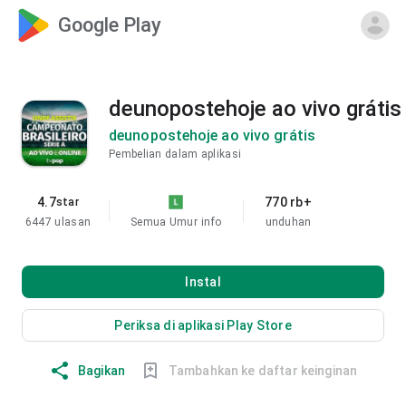
Google Play
deunopostehoje ao vivo grátis
deunopostehoje ao vivo grátis
Pembelian dalam aplikasi
4.7
770 rb+
star
6447 ulasan
Semua Umur
info
unduhan
Instal
Periksa di aplikasi Play Store
Bagikan
Tambahkan ke daftar keinginan