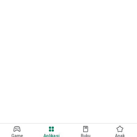
Game
Aplikasi
Buku
Anak