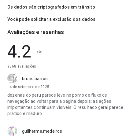
Os dados são criptografados em trânsito
Você pode solicitar a exclusão dos dados
Avaliações e resenhas
4.2
star
9368 avaliações
bruno.barros
4 de setembro de 2025
dezenas do peru parece leve no ponto de fluxo de
navegação ao voltar para a página depois; as ações
importantes continuam visíveis. O resultado geral parece
prático e maduro.
guilherme.medeiros