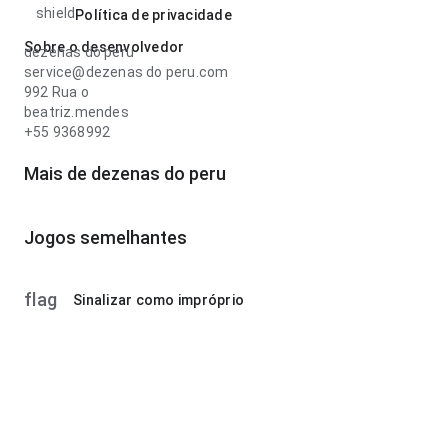
shield
Política de privacidade
Sobre o desenvolvedor
dezenas do peru
service@dezenas do peru.com
992 Rua o
beatriz.mendes
+55 9368992
Mais de dezenas do peru
Jogos semelhantes
flag
Sinalizar como impróprio