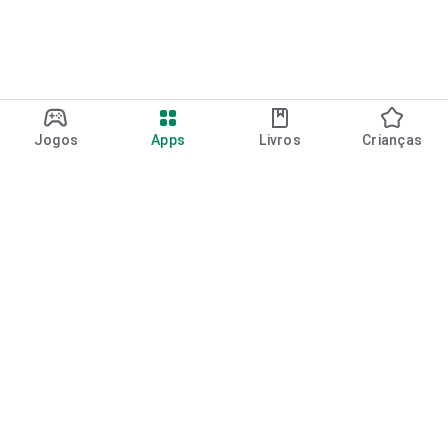
Jogos
Apps
Livros
Crianças
Google Play
Play Pass
Pontos do Play Points
Vales-presente
Resgatar