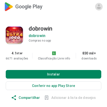
Google Play
dobrowin
dobrowin
Compras no app
4.1
830 mil+
star
6671 avaliações
Classificação Livre
info
downloads
Instalar
Conferir no app Play Store
Compartilhar
Adicionar à lista de desejos