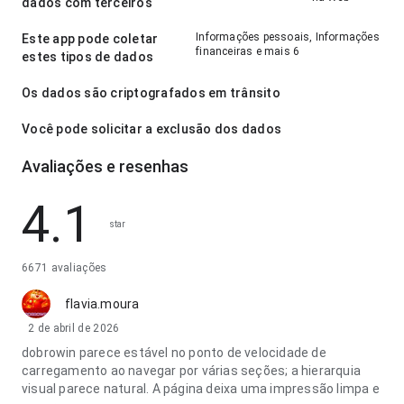
dados com terceiros
Informações pessoais, Informações
Este app pode coletar
financeiras e mais 6
estes tipos de dados
Os dados são criptografados em trânsito
Você pode solicitar a exclusão dos dados
Avaliações e resenhas
4.1
star
6671 avaliações
flavia.moura
2 de abril de 2026
dobrowin parece estável no ponto de velocidade de
carregamento ao navegar por várias seções; a hierarquia
visual parece natural. A página deixa uma impressão limpa e