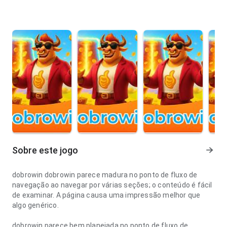
Sobre este jogo
dobrowin dobrowin parece madura no ponto de fluxo de
navegação ao navegar por várias seções; o conteúdo é fácil
de examinar. A página causa uma impressão melhor que
algo genérico.
dobrowin parece bem planejada no ponto de fluxo de