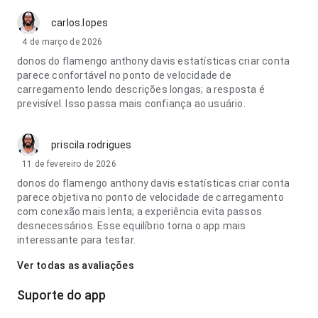
carlos.lopes
4 de março de 2026
donos do flamengo anthony davis estatísticas criar conta
parece confortável no ponto de velocidade de
carregamento lendo descrições longas; a resposta é
previsível. Isso passa mais confiança ao usuário.
priscila.rodrigues
11 de fevereiro de 2026
donos do flamengo anthony davis estatísticas criar conta
parece objetiva no ponto de velocidade de carregamento
com conexão mais lenta; a experiência evita passos
desnecessários. Esse equilíbrio torna o app mais
interessante para testar.
Ver todas as avaliações
Suporte do app