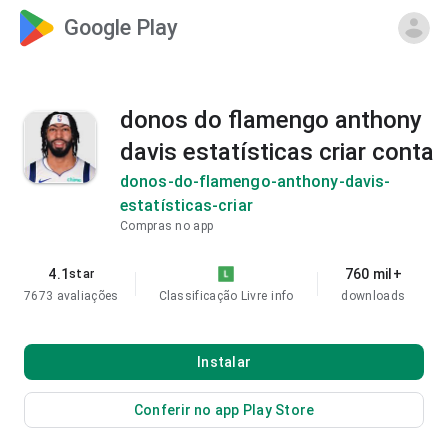
Google Play
donos do flamengo anthony
davis estatísticas criar conta
donos-do-flamengo-anthony-davis-
estatísticas-criar
Compras no app
4.1
760 mil+
star
7673 avaliações
Classificação Livre
info
downloads
Instalar
Conferir no app Play Store