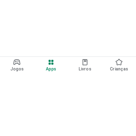
Jogos
Apps
Livros
Crianças
Google Play
Play Pass