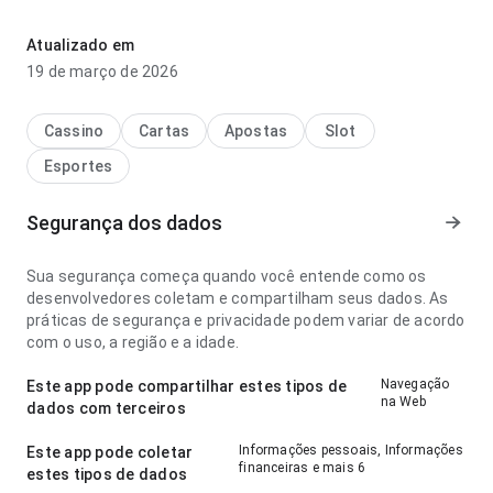
download jogos de pc torrent parece fluida no ponto de
organização da tela para um visitante novo; a página parece
Atualizado em
completa sem ficar pesada. Esse cuidado nos detalhes faz
19 de março de 2026
diferença.
Cassino
Cartas
Apostas
Slot
Esportes
Segurança dos dados
Sua segurança começa quando você entende como os
desenvolvedores coletam e compartilham seus dados. As
práticas de segurança e privacidade podem variar de acordo
com o uso, a região e a idade.
Navegação
Este app pode compartilhar estes tipos de
na Web
dados com terceiros
Informações pessoais, Informações
Este app pode coletar
financeiras e mais 6
estes tipos de dados