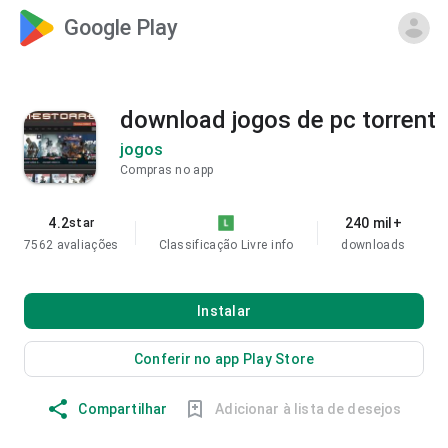
Google Play
download jogos de pc torrent
jogos
Compras no app
4.2
240 mil+
star
7562 avaliações
Classificação Livre
info
downloads
Instalar
Conferir no app Play Store
Compartilhar
Adicionar à lista de desejos