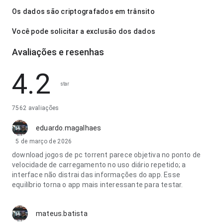
Os dados são criptografados em trânsito
Você pode solicitar a exclusão dos dados
Avaliações e resenhas
4.2
star
7562 avaliações
eduardo.magalhaes
5 de março de 2026
download jogos de pc torrent parece objetiva no ponto de
velocidade de carregamento no uso diário repetido; a
interface não distrai das informações do app. Esse
equilíbrio torna o app mais interessante para testar.
mateus.batista