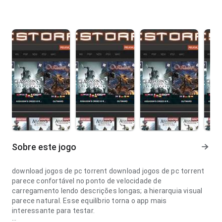
Sobre este jogo
download jogos de pc torrent download jogos de pc torrent
parece confortável no ponto de velocidade de
carregamento lendo descrições longas; a hierarquia visual
parece natural. Esse equilíbrio torna o app mais
interessante para testar.