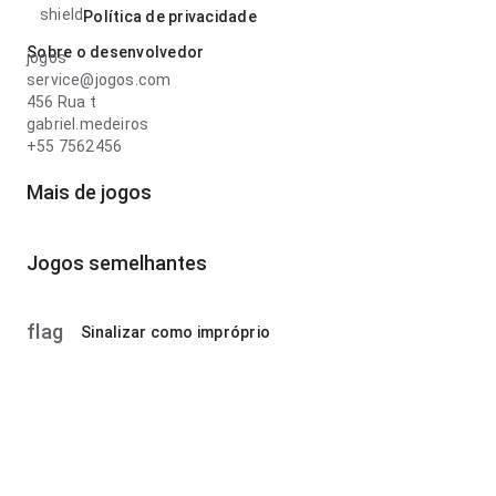
shield
Política de privacidade
Sobre o desenvolvedor
jogos
service@jogos.com
456 Rua t
gabriel.medeiros
+55 7562456
Mais de jogos
Jogos semelhantes
flag
Sinalizar como impróprio