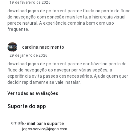
19 de fevereiro de 2026
download jogos de pc torrent parece fluida no ponto de fluxo
de navegação com conexão mais lenta; a hierarquia visual
parece natural. A experiência combina bem com uso
frequente.
carolina.nascimento
29 de janeiro de 2026
download jogos de pc torrent parece confiável no ponto de
fluxo de navegação ao navegar por várias seções; a
experiência evita passos desnecessários. Ajuda quem quer
decidir rapidamente se vale instalar.
Ver todas as avaliações
Suporte do app
email
E-mail para suporte
jogos-service@jogos.com