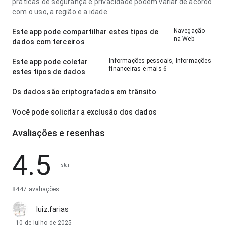
práticas de segurança e privacidade podem variar de acordo
com o uso, a região e a idade.
Navegação
Este app pode compartilhar estes tipos de
na Web
dados com terceiros
Informações pessoais, Informações
Este app pode coletar
financeiras e mais 6
estes tipos de dados
Os dados são criptografados em trânsito
Você pode solicitar a exclusão dos dados
Avaliações e resenhas
4.5
star
8447 avaliações
luiz.farias
10 de julho de 2025