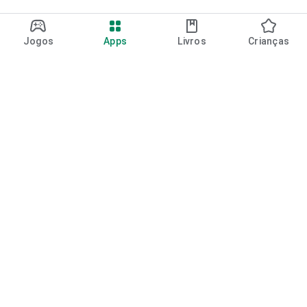
Jogos
Apps
Livros
Crianças
Google Play
Play Pass
Pontos do Play Points
Vales-presente
Resgatar
Política de reembolso
Crianças e família