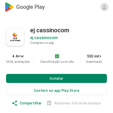
Google Play
ej cassinocom
ej cassinocom
Compras no app
4.4
550 mil+
star
5936 avaliações
Classificação Livre
info
downloads
Instalar
Conferir no app Play Store
Compartilhar
Adicionar à lista de desejos