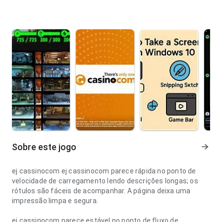
Sobre este jogo
ej cassinocom ej cassinocom parece rápida no ponto de
velocidade de carregamento lendo descrições longas; os
rótulos são fáceis de acompanhar. A página deixa uma
impressão limpa e segura.
ej cassinocom parece estável no ponto de fluxo de