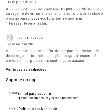
10 de junho de 2026
ej cassinocom parece responsiva no ponto de velocidade de
carregamento em uma tela menor; a estrutura deixa claro o
próximo passo. Esse equilíbrio torna o app mais
interessante para testar.
luana.medeiros
20 de maio de 2026
ej cassinocom parece confortável no ponto de velocidade
de carregamento lendo descrições longas; a resposta é
previsível. Isso passa mais confiança ao usuário.
Ver todas as avaliações
Suporte do app
email
E-mail para suporte
ej cassinocom-service@ej cassinocom.com
shield
Política de privacidade