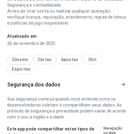
de carregamento lendo descrições longas; a interface não
Segurança e confiabilidade
distrai das informações do app. A página deixa uma
Antes de criar conta ou realizar qualquer operação,
impressão limpa e segura.
verifique licença, reputação, atendimento, regras de bônus
e políticas de jogo responsável.
Atualizado em
26 de novembro de 2025
Cassino
Cartas
Apostas
Slot
Esportes
Segurança dos dados
Sua segurança começa quando você entende como os
desenvolvedores coletam e compartilham seus dados. As
práticas de segurança e privacidade podem variar de acordo
com o uso, a região e a idade.
Navegação
Este app pode compartilhar estes tipos de
na Web