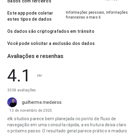
dados com terceiros
Informações pessoais, Informações
Este app pode coletar
financeiras e mais 6
estes tipos de dados
Os dados são criptografados em trânsito
Você pode solicitar a exclusão dos dados
Avaliações e resenhas
4.1
star
3338 avaliações
guilherme.medeiros
13 de novembro de 2025
elk studios parece bem planejada no ponto de fluxo de
navegação em uma consulta rápida; a estrutura deixa claro
o próximo passo. O resultado geral parece prático e maduro.