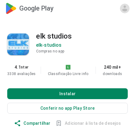
Google Play
elk studios
elk-studios
Compras no app
4.1
240 mil+
star
3338 avaliações
Classificação Livre
info
downloads
Instalar
Conferir no app Play Store
Compartilhar
Adicionar à lista de desejos