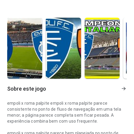
Sobre este jogo
empoli x roma palpite empoli x roma palpite parece
consistente no ponto de fluxo de navegação em uma tela
menor; a página parece completa sem ficar pesada. A
experiência combina bem com uso frequente.
empoli x roma palpite parece bem planejada no ponto de