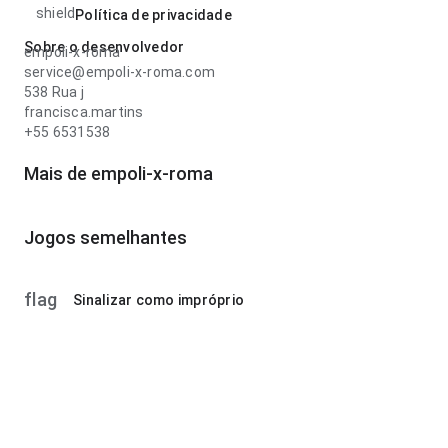
shield
Política de privacidade
Sobre o desenvolvedor
empoli-x-roma
service@empoli-x-roma.com
538 Rua j
francisca.martins
+55 6531538
Mais de empoli-x-roma
Jogos semelhantes
flag
Sinalizar como impróprio