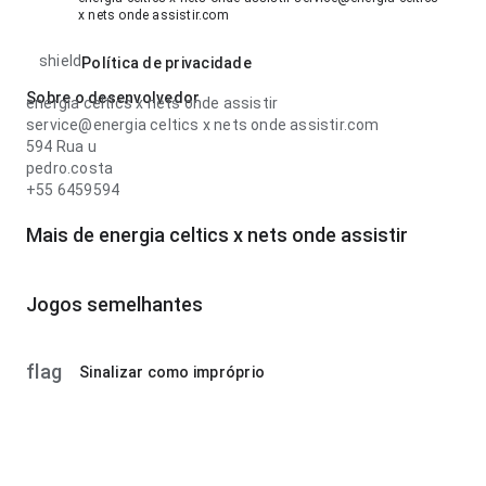
x nets onde assistir.com
shield
Política de privacidade
Sobre o desenvolvedor
energia celtics x nets onde assistir
service@energia celtics x nets onde assistir.com
594 Rua u
pedro.costa
+55 6459594
Mais de energia celtics x nets onde assistir
Jogos semelhantes
flag
Sinalizar como impróprio