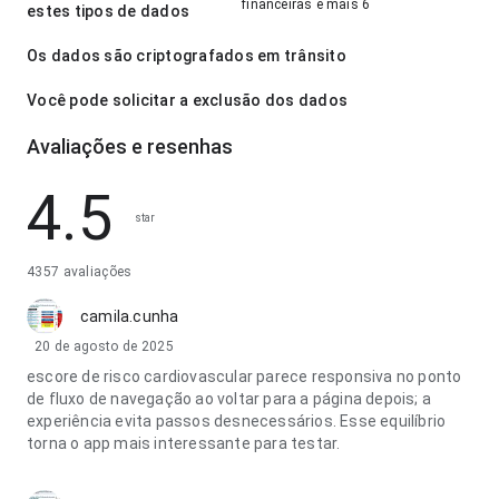
financeiras e mais 6
estes tipos de dados
Os dados são criptografados em trânsito
Você pode solicitar a exclusão dos dados
Avaliações e resenhas
4.5
star
4357 avaliações
camila.cunha
20 de agosto de 2025
escore de risco cardiovascular parece responsiva no ponto
de fluxo de navegação ao voltar para a página depois; a
experiência evita passos desnecessários. Esse equilíbrio
torna o app mais interessante para testar.