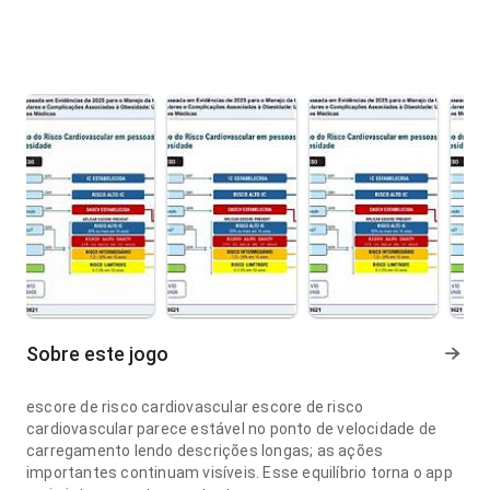
Sobre este jogo
escore de risco cardiovascular escore de risco
cardiovascular parece estável no ponto de velocidade de
carregamento lendo descrições longas; as ações
importantes continuam visíveis. Esse equilíbrio torna o app