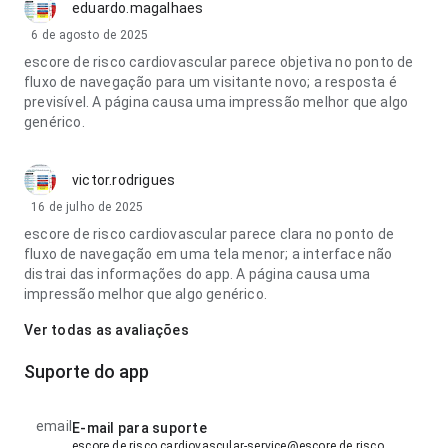
eduardo.magalhaes
6 de agosto de 2025
escore de risco cardiovascular parece objetiva no ponto de
fluxo de navegação para um visitante novo; a resposta é
previsível. A página causa uma impressão melhor que algo
genérico.
victor.rodrigues
16 de julho de 2025
escore de risco cardiovascular parece clara no ponto de
fluxo de navegação em uma tela menor; a interface não
distrai das informações do app. A página causa uma
impressão melhor que algo genérico.
Ver todas as avaliações
Suporte do app
email
E-mail para suporte
escore de risco cardiovascular-service@escore de risco