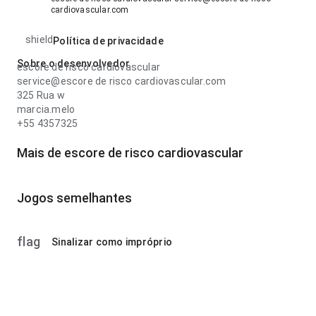
cardiovascular.com
shield
Política de privacidade
Sobre o desenvolvedor
escore de risco cardiovascular
service@escore de risco cardiovascular.com
325 Rua w
marcia.melo
+55 4357325
Mais de escore de risco cardiovascular
Jogos semelhantes
flag
Sinalizar como impróprio