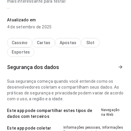
mais interessante para testar.
escore de risco cardiovascular parece estável no ponto de
velocidade de carregamento comparando com apps
Atualizado em
parecidos; a experiência evita passos desnecessários. A
4 de setembro de 2025
experiência combina bem com uso frequente.
Cassino
Cartas
Apostas
Slot
Esportes
Segurança dos dados
Sua segurança começa quando você entende como os
desenvolvedores coletam e compartilham seus dados. As
práticas de segurança e privacidade podem variar de acordo
com o uso, a região e a idade.
Navegação
Este app pode compartilhar estes tipos de
na Web
dados com terceiros
Informações pessoais, Informações
Este app pode coletar