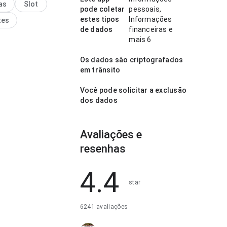
as
Slot
o torna o app mais
pode coletar
pessoais,
ante para testar.
estes tipos
Informações
tes
de dados
financeiras e
mais 6
Os dados são criptografados
em trânsito
Você pode solicitar a exclusão
dos dados
Avaliações e
resenhas
4.4
star
6241 avaliações