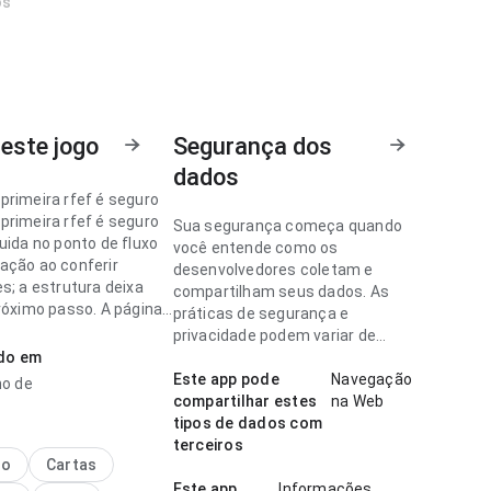
os
este jogo
Segurança dos
dados
primeira rfef é seguro
primeira rfef é seguro
Sua segurança começa quando
uida no ponto de fluxo
você entende como os
ação ao conferir
desenvolvedores coletam e
s; a estrutura deixa
compartilham seus dados. As
próximo passo. A página
práticas de segurança e
a impressão limpa e
privacidade podem variar de
ado em
acordo com o uso, a região e a
idade.
Este app pode
Navegação
ho de
primeira rfef é seguro
compartilhar estes
na Web
ácil de entender no
tipos de dados com
 fluxo de navegação ao
terceiros
avaliações; a hierarquia
no
Cartas
rece natural. Esse
Este app
Informações