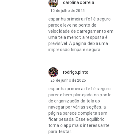
carolina.correia
10 de julho de 2025
espanha primeira rfef é seguro
parece leve no ponto de
velocidade de carregamento em
uma tela menor; a resposta é
previsível. A página deixa uma
impressão limpa e segura.
rodrigo.pinto
26 de junho de 2025
espanha primeira rfef é seguro
parece bem planejada no ponto
de organização da tela ao
navegar por várias seções; a
página parece completa sem
ficar pesada. Esse equilíbrio
torna o app mais interessante
para testar.