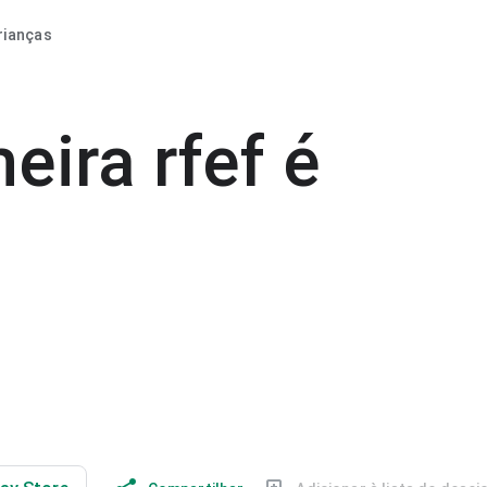
rianças
eira rfef é