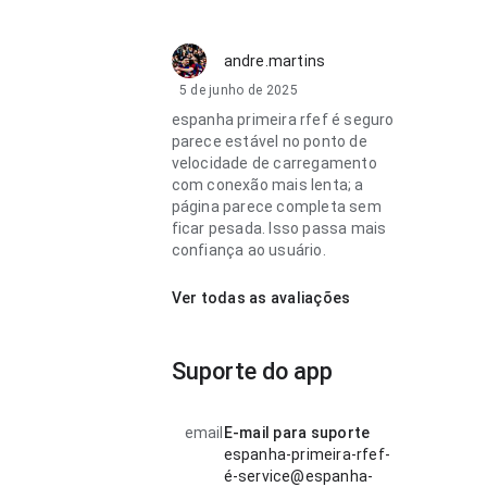
andre.martins
5 de junho de 2025
espanha primeira rfef é seguro
parece estável no ponto de
velocidade de carregamento
com conexão mais lenta; a
página parece completa sem
ficar pesada. Isso passa mais
confiança ao usuário.
Ver todas as avaliações
Suporte do app
email
E-mail para suporte
espanha-primeira-rfef-
é-service@espanha-