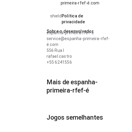
primeira-rfef-é.com
shield
Política de
privacidade
Sobre o desenvolvedor
espanha-primeira-rfef-é
service@espanha-primeira-rfef-
é.com
556 Rua l
rafael.castro
+55 6241556
Mais de espanha-
primeira-rfef-é
Jogos semelhantes