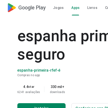
Google Play
Jogos
Apps
Livros
C
espanha prim
seguro
espanha-primeira-rfef-é
Compras no app
4.4
330 mil+
star
6241 avaliações
downloads