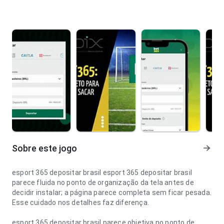
Sobre este jogo
esport 365 depositar brasil esport 365 depositar brasil
parece fluida no ponto de organização da tela antes de
decidir instalar; a página parece completa sem ficar pesada.
Esse cuidado nos detalhes faz diferença.
esport 365 depositar brasil parece objetiva no ponto de