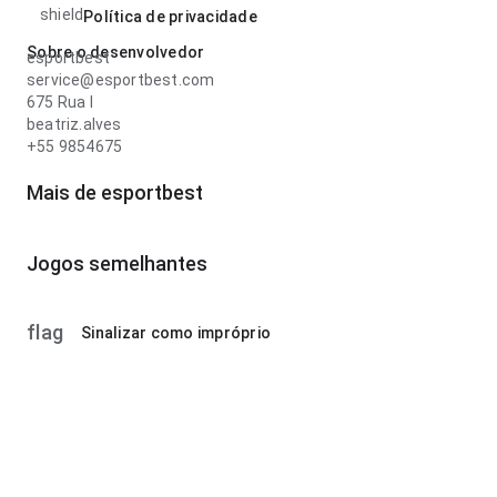
shield
Política de privacidade
Sobre o desenvolvedor
esportbest
service@esportbest.com
675 Rua l
beatriz.alves
+55 9854675
Mais de esportbest
Jogos semelhantes
flag
Sinalizar como impróprio