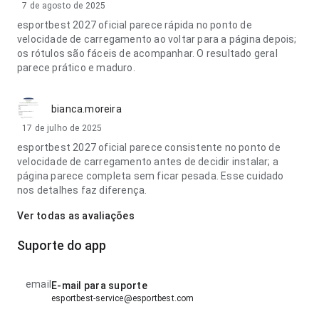
7 de agosto de 2025
esportbest 2027 oficial parece rápida no ponto de
velocidade de carregamento ao voltar para a página depois;
os rótulos são fáceis de acompanhar. O resultado geral
parece prático e maduro.
bianca.moreira
17 de julho de 2025
esportbest 2027 oficial parece consistente no ponto de
velocidade de carregamento antes de decidir instalar; a
página parece completa sem ficar pesada. Esse cuidado
nos detalhes faz diferença.
Ver todas as avaliações
Suporte do app
email
E-mail para suporte
esportbest-service@esportbest.com