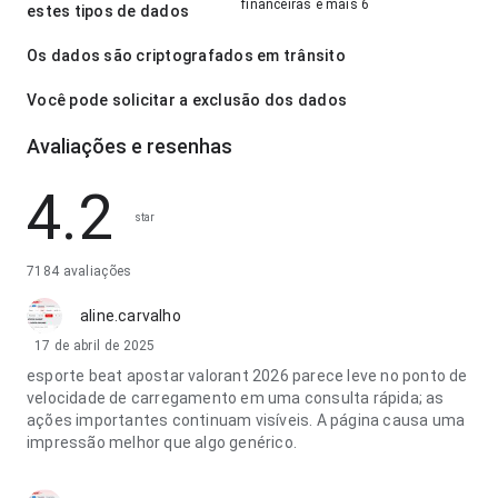
financeiras e mais 6
estes tipos de dados
Os dados são criptografados em trânsito
Você pode solicitar a exclusão dos dados
Avaliações e resenhas
4.2
star
7184 avaliações
aline.carvalho
17 de abril de 2025
esporte beat apostar valorant 2026 parece leve no ponto de
velocidade de carregamento em uma consulta rápida; as
ações importantes continuam visíveis. A página causa uma
impressão melhor que algo genérico.