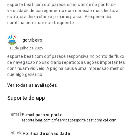
esporte beat com cpf parece consistente no ponto de
velocidade de carregamento com conexão mais lenta; a
estrutura deixa claro o próximo passo. A experiência
combina bem com uso frequente.
igor.ribeiro
16 de julho de 2025
esporte beat com cpf parece responsiva no ponto de fluxo
de navegação no uso diário repetido; as ações importantes
continuam visíveis. A página causa uma impressão melhor
que algo genérico.
Ver todas as avaliações
Suporte do app
email
E-mail para suporte
esporte beat com cpf-service@esporte beat com cpf.com
shield
Política de privacidade