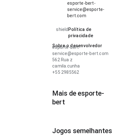
esporte-bert-
service@esporte-
bert.com
shield
Política de
privacidade
Sobre o desenvolvedor
esporte-bert
service@esporte-bert.com
562 Rua z
camila.cunha
+55 2985562
Mais de esporte-
bert
Jogos semelhantes