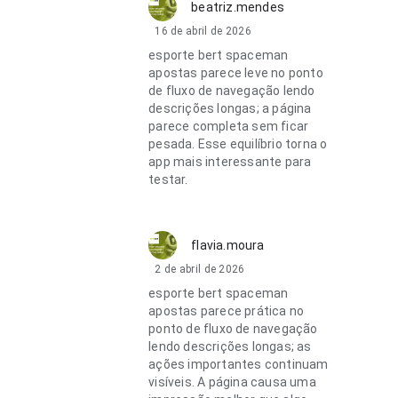
beatriz.mendes
16 de abril de 2026
esporte bert spaceman
apostas parece leve no ponto
de fluxo de navegação lendo
descrições longas; a página
parece completa sem ficar
pesada. Esse equilíbrio torna o
app mais interessante para
testar.
flavia.moura
2 de abril de 2026
esporte bert spaceman
apostas parece prática no
ponto de fluxo de navegação
lendo descrições longas; as
ações importantes continuam
visíveis. A página causa uma