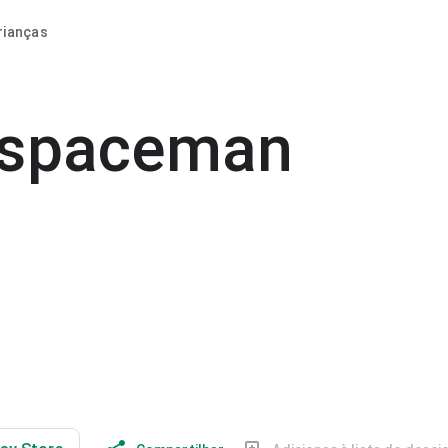
rianças
t spaceman