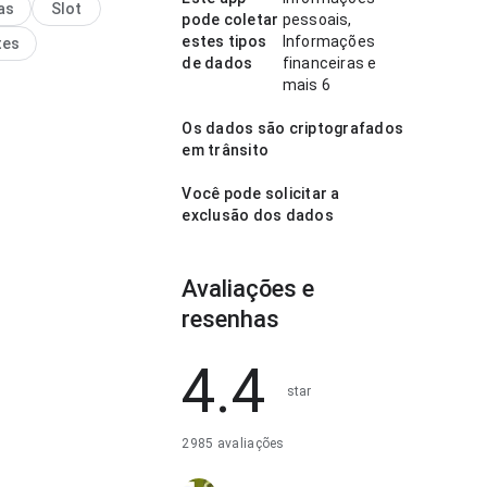
as
Slot
pode coletar
pessoais,
estes tipos
Informações
tes
de dados
financeiras e
mais 6
Os dados são criptografados
em trânsito
Você pode solicitar a
exclusão dos dados
Avaliações e
resenhas
4.4
star
2985 avaliações