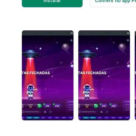
Instalar
Conferir no app P