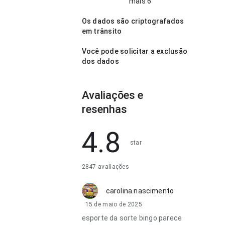
mais 6
Os dados são criptografados
em trânsito
Você pode solicitar a exclusão
dos dados
Avaliações e
resenhas
4.8
star
2847 avaliações
carolina.nascimento
15 de maio de 2025
esporte da sorte bingo parece