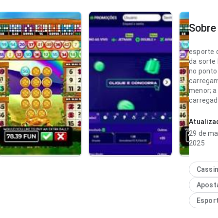
Sobre 
esporte 
da sorte
no ponto
carrega
menor; a
carregad
decidir 
instalar.
Atualiz
29 de ma
esporte 
2025
bem plan
de naveg
novo; a 
Cassi
desneces
Apost
quer dec
instalar.
Espor