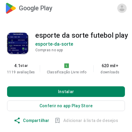
Google Play
esporte da sorte futebol play
esporte-da-sorte
Compras no app
4.1
620 mil+
star
1119 avaliações
Classificação Livre
info
downloads
Instalar
Conferir no app Play Store
Compartilhar
Adicionar à lista de desejos