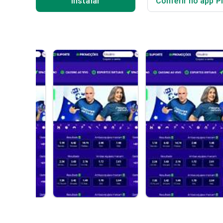
Instalar
Conferir no app P