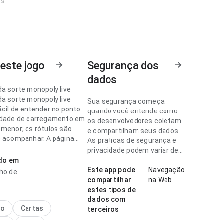
os
este jogo
Segurança dos
dados
da sorte monopoly live
da sorte monopoly live
Sua segurança começa
ácil de entender no ponto
quando você entende como
idade de carregamento em
os desenvolvedores coletam
 menor; os rótulos são
e compartilham seus dados.
e acompanhar. A página
As práticas de segurança e
a impressão melhor que
privacidade podem variar de
rico.
ado em
acordo com o uso, a região e
a idade.
Este app pode
Navegação
nho de
da sorte monopoly live
compartilhar
na Web
rática no ponto de fluxo de
estes tipos de
o ao voltar para a página
dados com
s rótulos são fáceis de
no
Cartas
terceiros
ar. A experiência