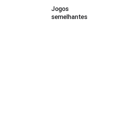
Jogos
semelhantes