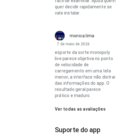
fácil de examinar. Ajuda quem
quer decidir rapidamente se
vale instalar.
monica.lima
7 de maio de 2026
esporte da sorte monopoly
live parece objetiva no ponto
de velocidade de
carregamento em uma tela
menor; a interface não distrai
das informações do app. O
resultado geral parece
prático e maduro.
Ver todas as avaliações
Suporte do app