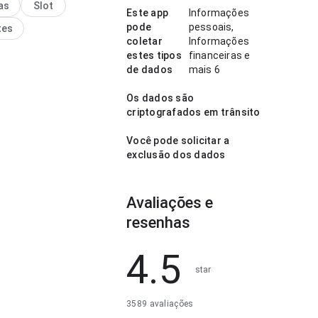
as
Slot
bem com uso frequente.
Este app
Informações
pode
pessoais,
tes
coletar
Informações
estes tipos
financeiras e
de dados
mais 6
Os dados são
criptografados em trânsito
Você pode solicitar a
exclusão dos dados
Avaliações e
resenhas
4.5
star
3589 avaliações