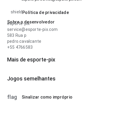
shield
Política de privacidade
Sobre o desenvolvedor
esporte-pix
service@esporte-pix.com
583 Rua p
pedro.cavalcante
+55 4766583
Mais de esporte-pix
Jogos semelhantes
flag
Sinalizar como impróprio