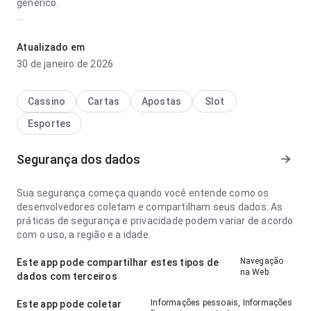
genérico.
esporte pix mp do piso da enfermagem parece objetiva no
ponto de velocidade de carregamento em uma tela menor; a
Atualizado em
interface não distrai das informações do app. Esse cuidado
30 de janeiro de 2026
nos detalhes faz diferença.
Cassino
Cartas
Apostas
Slot
Esportes
Segurança dos dados
Sua segurança começa quando você entende como os
desenvolvedores coletam e compartilham seus dados. As
práticas de segurança e privacidade podem variar de acordo
com o uso, a região e a idade.
Navegação
Este app pode compartilhar estes tipos de
na Web
dados com terceiros
Informações pessoais, Informações
Este app pode coletar