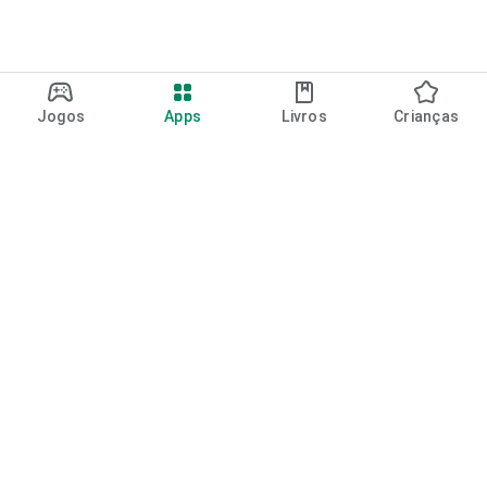
Jogos
Apps
Livros
Crianças
Google Play
Play Pass
Pontos do Play Points
Vales-presente
Resgatar
Política de reembolso